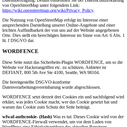
Datenübertragung. Details entnehmen Sie der Datenschutzerklärung
von OpenStreetMap unter folgendem Link:
https://wiki.openstreetmap.org/wiki/Privacy_Policy
.
Die Nutzung von OpenStreetMap erfolgt im Interesse einer
ansprechenden Darstellung unserer Online-Angebote und einer
leichten Auffindbarkeit der von uns auf der Website angegebenen
Orte. Dies stellt ein berechtigtes Interesse im Sinne von Art. 6 Abs. 1
lit. f DSGVO dar.
WORDFENCE
Diese Seite nutzt das Sicherheits-Plugin WORDFENCE, um so die
Website vor Hackerangriffen etc. zu schützen. Anbieter ist
DEFIANT, 800 5th Ave Ste 4100, Seattle, WA 98104.
Die bereitgestellte DSGVO-konforme
Datenverarbeitungsvereinbarung wurde abgeschlossen.
WORDFENCE setzt derzeit drei Cookies ein und nachfolgend wird
erklärt, was jedes Cookie macht, wer das Cookie gesetzt hat und
warum das Cookie zum Schutz der Seite beiträgt.
wfwaf-authcookie- (Hash)
Was es tut: Dieses Cookie wird von der
WORDFENCE-Firewall verwendet, um vor dem Laden von
WordPress eine Fähigkeitsprüfung des aktuellen Benutzers